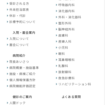
受診される方
呼吸器内科
外来担当医表
消化器内科
休診・代診
外科・消化器科
診療予約について
整形外科
脳神経外科
入院・面会案内
皮膚科
入院について
産婦人科
面会について
小児科
眼科
病院紹介
耳鼻咽喉科
院長あいさつ
乳腺科
病院概要・施設基準
放射線科
施設・病棟ご紹介
救急診療科
個人情報保護方針
リハビリテーション科
病院機能評価認定
健診のご案内
よくある質問
人間ドック