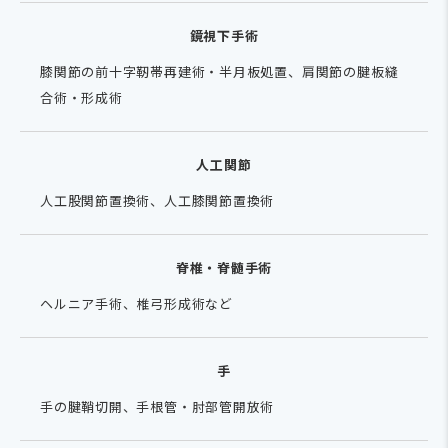
鏡視下手術
膝関節の前十字靭帯再建術・半月板処置、肩関節の腱板縫
合術・形成術
人工関節
人工股関節置換術、人工膝関節置換術
脊椎・脊髄手術
ヘルニア手術、椎弓形成術など
手
手の腱鞘切開、手根管・肘部管開放術