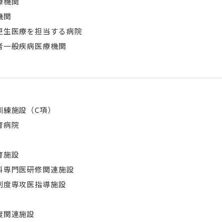
療機関
機関
更生医療を担当する病院
者一般疾病医療機関
訓練施設（C項）
育病院
育施設
科専門医研修関連施設
制度専攻医指導施設
度関連施設