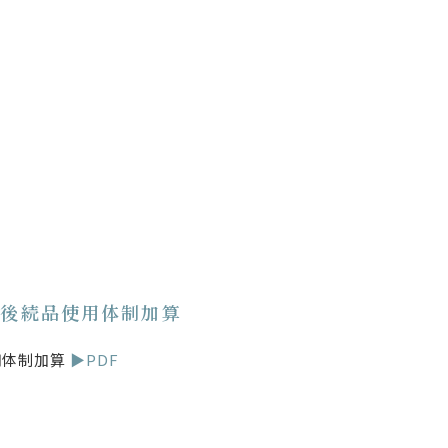
オ後続品使用体制加算
用体制加算
▶PDF