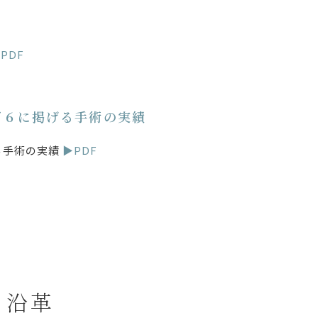
PDF
び６に掲げる手術の実績
る手術の実績
▶PDF
沿革