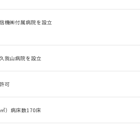
信機㈱付属病院を設立
久我山病院を設立
許可
4㎡）病床数170床