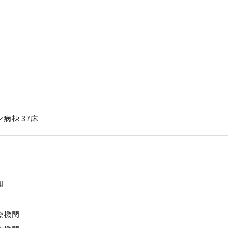
病棟 37床
）
関
療機関