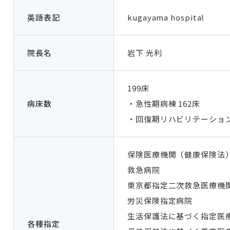
英語表記
kugayama hospital
院長名
岩下 光利
199床
病床数
・急性期病棟 162床
・回復期リハビリテーション
保険医療機関（健康保険法
救急病院
東京都指定二次救急医療機
労災保険指定病院
生活保護法に基づく指定医
各種指定