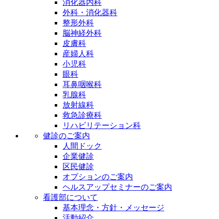
消化器内科
外科・消化器科
整形外科
脳神経外科
皮膚科
産婦人科
小児科
眼科
耳鼻咽喉科
乳腺科
放射線科
救急診療科
リハビリテーション科
健診のご案内
人間ドック
企業健診
区民健診
オプションのご案内
ヘルスアップセミナーのご案内
看護部について
基本理念・方針・メッセージ
活動紹介