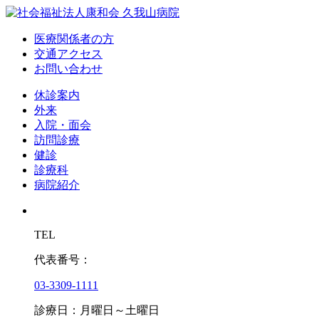
医療関係者の方
交通アクセス
お問い合わせ
休診案内
外来
入院・面会
訪問診療
健診
診療科
病院紹介
TEL
代表番号：
03-3309-1111
診療日：月曜日～土曜日