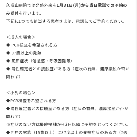
久我山病院では発熱外来を
1月31日(月)から
当日電話での予約の
み
受付を行います。
下記に
1
つでも該当する患者さまは、電話にてご予約ください。
＜成人の場合＞
◆ PCR検査を希望される方
◆
37
度以上の発熱
◆ 風邪症状（倦怠感・呼吸困難等）
◆ 陽性確定者との接触歴がある方（症状の有無、濃厚接触か否か
問わず）
＜小児の場合＞
◆PCR検査を希望される方
◆陽性確定者との接触歴がある方（症状の有無、濃厚接触か否か
問わず）
※症状のない方は最終接触から3日以降に予約をとってください。
◆同居の家族（
15
歳以上）に
37
度以上の発熱症状のある方（
2
週