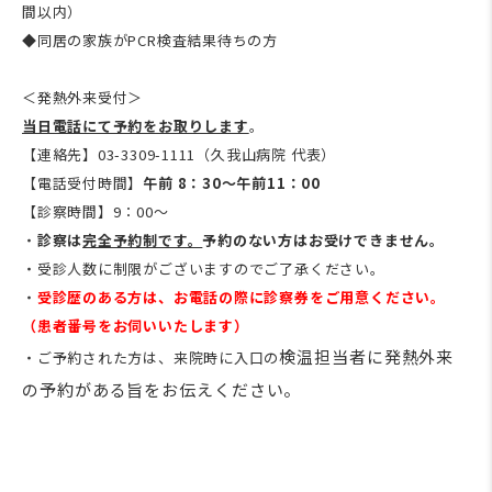
間以内）
◆同居の家族が
PCR
検査結果待ちの方
＜発熱外来受付＞
当日電話にて予約をお取りします
。
【連絡先】
03-3309-1111
（久我山病院 代表）
【電話受付時間】
午前 8：30～午前11：00
【診察時間】
9
：
00
～
・
診察は
完全予約制です。
予約のない方はお受けできません。
・受診人数に制限がございますのでご了承ください。
・
受診歴のある方は、お電話の際に診察券をご用意ください。
（患者番号をお伺いいたします）
検温担当者に発熱外来
・ご予約された方は、来院時に入口の
の予約がある旨をお伝えください。