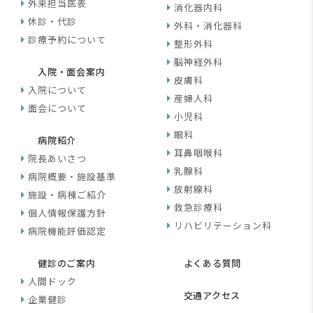
外来担当医表
消化器内科
休診・代診
外科・消化器科
診療予約について
整形外科
脳神経外科
入院・面会案内
皮膚科
入院について
産婦人科
面会について
小児科
眼科
病院紹介
耳鼻咽喉科
院長あいさつ
乳腺科
病院概要・施設基準
放射線科
施設・病棟ご紹介
救急診療科
個人情報保護方針
リハビリテーション科
病院機能評価認定
健診のご案内
よくある質問
人間ドック
交通アクセス
企業健診