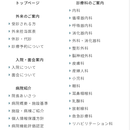
トップページ
診療科のご案内
内科
外来のご案内
循環器内科
受診される方
呼吸器内科
外来担当医表
消化器内科
休診・代診
外科・消化器科
診療予約について
整形外科
脳神経外科
入院・面会案内
皮膚科
入院について
産婦人科
面会について
小児科
眼科
病院紹介
耳鼻咽喉科
院長あいさつ
乳腺科
病院概要・施設基準
放射線科
施設・病棟ご紹介
救急診療科
個人情報保護方針
リハビリテーション科
病院機能評価認定