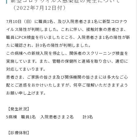
新型コロナウイルス感染症の発生について
（2022年7月12日付）
7
月
10
日（日）に職員
1
名、及び入院患者さま
1
名に新型コロナウ
イルス陽性が判明しました。これに伴い、接触対象の患者さま、
職員に
PCR
検査を行いましたところ、入院患者さま
1
名の陽性が新
たに確認され、計
3
名の陽性が判明しました。
この病棟への新規入院を停止し、関係者のスクリーニング検査を
実施しています。また、管轄の保健所と連絡を取り合い、適切に
対応してまいります。
患者さま、ご家族の皆さま及び関係機関の皆さまには多大なご心
配とご迷惑をおかけいたしますが、何卒ご理解いただきますよう
お願い申し上げます。
【発生状況】
5
病棟 職員
1
名 入院患者さま２名 計
3
名
【診療体制】