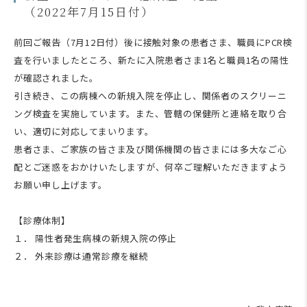
（2022年7月15日付）
前回ご報告（
7
月
12
日付）後に接触対象の患者さま、職員に
PCR
検
査を行いましたところ、新たに入院患者さま
1
名と職員
1
名の陽性
が確認されました。
引き続き、この病棟への新規入院を停止し、関係者のスクリーニ
ング検査を実施しています。また、管轄の保健所と連絡を取り合
い、適切に対応してまいります。
患者さま、ご家族の皆さま及び関係機関の皆さまには多大なご心
配とご迷惑をおかけいたしますが、何卒ご理解いただきますよう
お願い申し上げます。
【診療体制】
１． 陽性者発生病棟の新規入院の停止
２． 外来診療は通常診療を継続