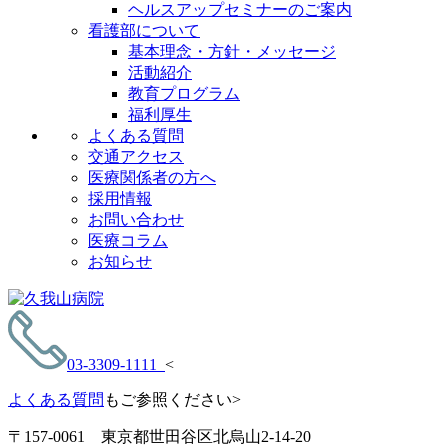
ヘルスアップセミナーのご案内
看護部について
基本理念・方針・メッセージ
活動紹介
教育プログラム
福利厚生
よくある質問
交通アクセス
医療関係者の方へ
採用情報
お問い合わせ
医療コラム
お知らせ
03-3309-1111
<
よくある質問
もご参照ください>
〒157-0061 東京都世田谷区北烏山2-14-20