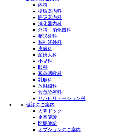
内科
循環器内科
呼吸器内科
消化器内科
外科・消化器科
整形外科
脳神経外科
皮膚科
産婦人科
小児科
眼科
耳鼻咽喉科
乳腺科
放射線科
救急診療科
リハビリテーション科
健診のご案内
人間ドック
企業健診
区民健診
オプションのご案内