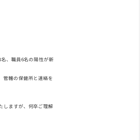
8
名、職員
6
名の陽性が新
、管轄の保健所と連絡を
たしますが、何卒ご理解