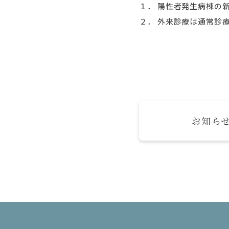
１． 陽性者発生病棟の
２． 外来診療は通常診
お知ら