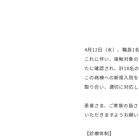
4
月
12
日（水）、職員
1
これに伴い、接触対象の
たに確認され、計
18
名
この病棟への新規入院を
取り合い、適切に対応し
患者さま、ご家族の皆さ
いただきますようお願い
【診療体制】