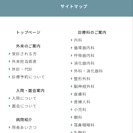
サイトマップ
トップページ
診療科のご案内
内科
外来のご案内
循環器内科
受診される方
呼吸器内科
外来担当医表
消化器内科
休診・代診
外科・消化器科
診療予約について
整形外科
脳神経外科
入院・面会案内
皮膚科
入院について
産婦人科
面会について
小児科
眼科
病院紹介
耳鼻咽喉科
院長あいさつ
乳腺科