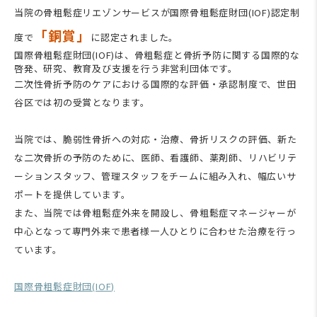
当院の骨粗鬆症リエゾンサービスが国際骨粗鬆症財団(IOF)認定制
「銅賞」
度で
に認定されました。
国際骨粗鬆症財団(IOF)は、骨粗鬆症と骨折予防に関する国際的な
啓発、研究、教育及び支援を行う非営利団体です。
二次性骨折予防のケアにおける国際的な評価・承認制度で、世田
谷区では初の受賞となります。
当院では、脆弱性骨折への対応・治療、骨折リスクの評価、新た
な二次骨折の予防のために、医師、看護師、薬剤師、リハビリテ
ーションスタッフ、管理スタッフをチームに組み入れ、幅広いサ
ポートを提供しています。
また、当院では骨粗鬆症外来を開設し、骨粗鬆症マネージャーが
中心となって専門外来で患者様一人ひとりに合わせた治療を行っ
ています。
国際骨粗鬆症財団(IOF)