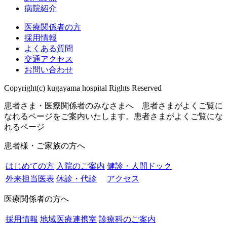
病院紹介
医療関係者の方
採用情報
よくある質問
交通アクセス
お問い合わせ
Copyright(c) kugayama hospital Rights Reserved
患者さま・医療関係者のみなさまへ 患者さまがよくご覧に
なれるページをご案内いたします。
患者さまがよくご覧にな
れるページ
患者様・ご家族の方へ
はじめての方
入院のご案内
健診・人間ドック
外来担当医表
休診・代診
アクセス
医療関係者の方へ
採用情報
地域医療連携室
診療科のご案内