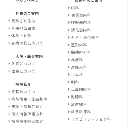
トップページ
診療科のご案内
内科
外来のご案内
循環器内科
受診される方
呼吸器内科
外来担当医表
消化器内科
休診・代診
外科・消化器科
診療予約について
整形外科
脳神経外科
入院・面会案内
皮膚科
入院について
産婦人科
面会について
小児科
眼科
病院紹介
耳鼻咽喉科
院長あいさつ
乳腺科
病院概要・施設基準
放射線科
施設・病棟ご紹介
救急診療科
個人情報保護方針
リハビリテーション科
病院機能評価認定