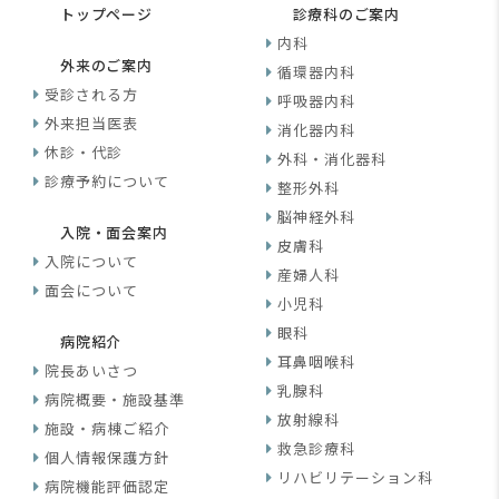
トップページ
診療科のご案内
内科
外来のご案内
循環器内科
受診される方
呼吸器内科
外来担当医表
消化器内科
休診・代診
外科・消化器科
診療予約について
整形外科
脳神経外科
入院・面会案内
皮膚科
入院について
産婦人科
面会について
小児科
眼科
病院紹介
耳鼻咽喉科
院長あいさつ
乳腺科
病院概要・施設基準
放射線科
施設・病棟ご紹介
救急診療科
個人情報保護方針
リハビリテーション科
病院機能評価認定