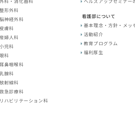
外科・消化器科
ヘルスアップセミナー
整形外科
看護部について
脳神経外科
基本理念・方針・メッ
皮膚科
活動紹介
産婦人科
教育プログラム
小児科
福利厚生
眼科
耳鼻咽喉科
乳腺科
放射線科
救急診療科
リハビリテーション科