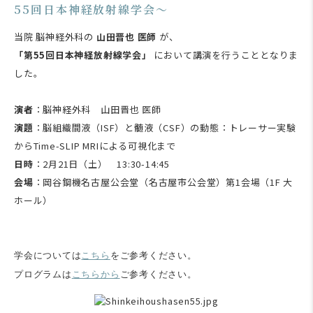
55回日本神経放射線学会～
当院 脳神経外科の
山田晋也 医師
が、
「第55回日本神経放射線学会」
において講演を行うこととなりま
した。
演者
：脳神経外科 山田晋也 医師
演題
：
脳組織間液（ISF）と髄液（CSF）の動態：トレーサー実験
からTime-SLIP MRIによる可視化まで
日時
：2月21日（土） 13:30-14:45
会場
：岡谷鋼機名古屋公会堂（名古屋市公会堂）
第1会場（1F 大
ホール）
学会については
こちら
をご参考ください。
プログラムは
こちらから
ご参考ください。