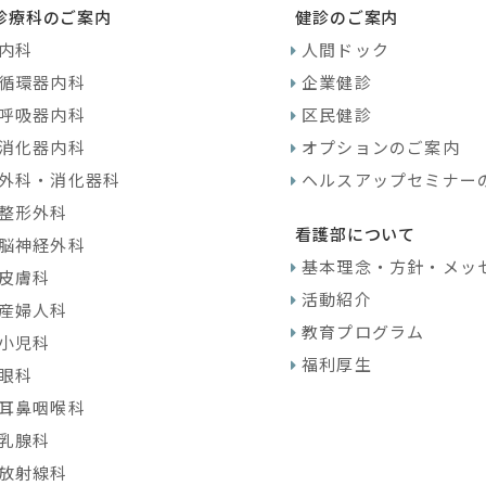
診療科のご案内
健診のご案内
内科
人間ドック
循環器内科
企業健診
呼吸器内科
区民健診
消化器内科
オプションのご案内
外科・消化器科
ヘルスアップセミナー
整形外科
看護部について
脳神経外科
基本理念・方針・メッ
皮膚科
活動紹介
産婦人科
教育プログラム
小児科
福利厚生
眼科
耳鼻咽喉科
乳腺科
放射線科