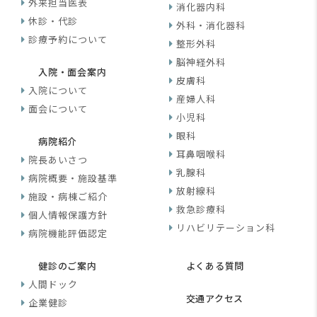
外来担当医表
消化器内科
休診・代診
外科・消化器科
診療予約について
整形外科
脳神経外科
入院・面会案内
皮膚科
入院について
産婦人科
面会について
小児科
眼科
病院紹介
耳鼻咽喉科
院長あいさつ
乳腺科
病院概要・施設基準
放射線科
施設・病棟ご紹介
救急診療科
個人情報保護方針
リハビリテーション科
病院機能評価認定
健診のご案内
よくある質問
人間ドック
交通アクセス
企業健診