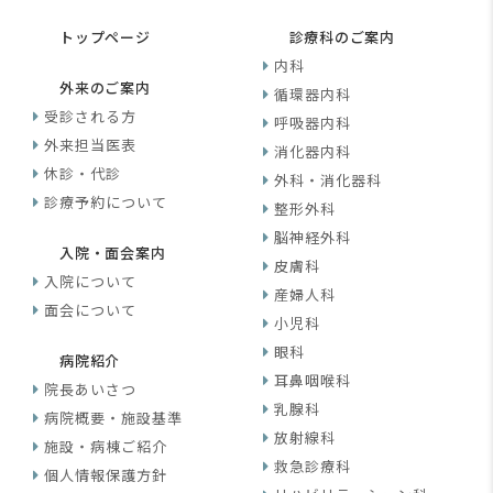
トップページ
診療科のご案内
内科
外来のご案内
循環器内科
受診される方
呼吸器内科
外来担当医表
消化器内科
休診・代診
外科・消化器科
診療予約について
整形外科
脳神経外科
入院・面会案内
皮膚科
入院について
産婦人科
面会について
小児科
眼科
病院紹介
耳鼻咽喉科
院長あいさつ
乳腺科
病院概要・施設基準
放射線科
施設・病棟ご紹介
救急診療科
個人情報保護方針