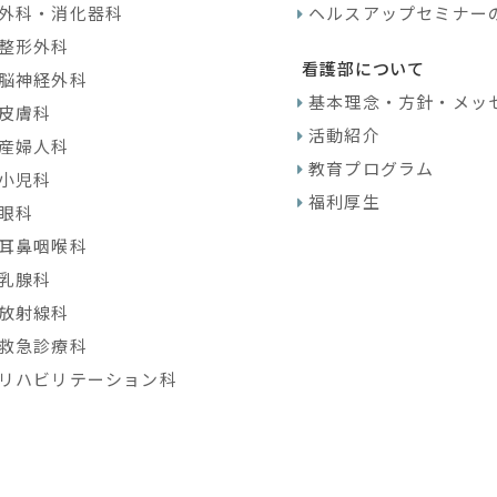
外科・消化器科
ヘルスアップセミナー
整形外科
看護部について
脳神経外科
基本理念・方針・メッ
皮膚科
活動紹介
産婦人科
教育プログラム
小児科
福利厚生
眼科
耳鼻咽喉科
乳腺科
放射線科
救急診療科
リハビリテーション科