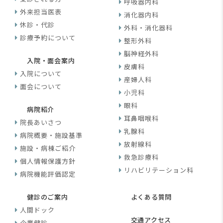
呼吸器内科
外来担当医表
消化器内科
休診・代診
外科・消化器科
診療予約について
整形外科
脳神経外科
入院・面会案内
皮膚科
入院について
産婦人科
面会について
小児科
眼科
病院紹介
耳鼻咽喉科
院長あいさつ
乳腺科
病院概要・施設基準
放射線科
施設・病棟ご紹介
救急診療科
個人情報保護方針
リハビリテーション科
病院機能評価認定
健診のご案内
よくある質問
人間ドック
交通アクセス
企業健診