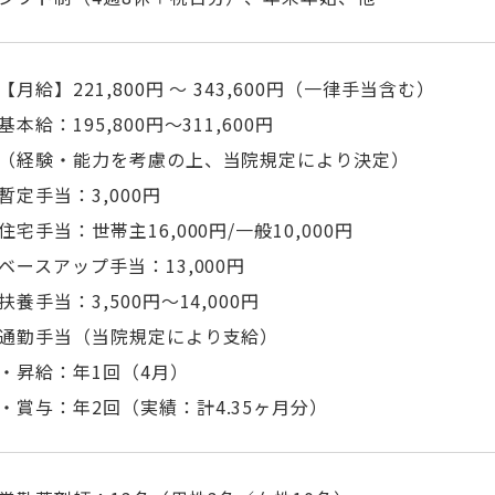
【月給】
221,800
円 ～
343,600
円（一律手当含む）
基本給：195,800
円〜311,600
円
（経験・能力を考慮の上、当院規定により決定）
暫定手当：
3,000
円
住宅手当：世帯主
16,000
円
/
一般
10,000
円
ベースアップ手当：
13,000
円
扶養手当：3,500円～14,000円
通勤手当（当院規定により支給）
・昇給：年
1
回（
4
月）
・賞与：年
2
回（実績：計
4.35
ヶ月分）