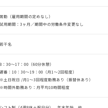
常勤（雇用期間の定めなし）
試用期間：
3
ヶ月／期間中の労働条件変更なし
若干名
8：30～17：00（60分休憩）
遅番：10：30～19：00（月1～2回程度）
※土日祝日 /月1～3回程度勤務あり（振替休あり）
※時間外勤務あり：月平均10時間程度
シフト制（4週8休＋祝日分）、年末年始、他