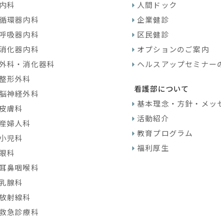
内科
人間ドック
循環器内科
企業健診
呼吸器内科
区民健診
消化器内科
オプションのご案内
外科・消化器科
ヘルスアップセミナー
整形外科
看護部について
脳神経外科
基本理念・方針・メッ
皮膚科
活動紹介
産婦人科
教育プログラム
小児科
福利厚生
眼科
耳鼻咽喉科
乳腺科
放射線科
救急診療科