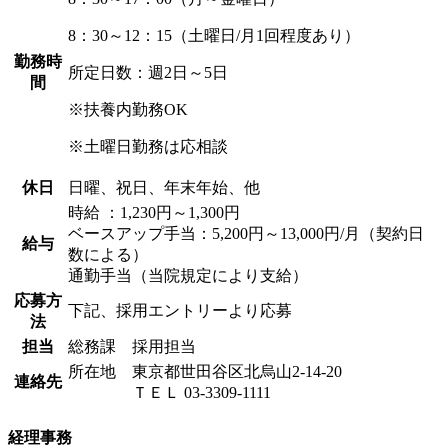
8：30～12：15（土曜日/月1回程度あり）
勤務時
所定日数：週2日～5日
間
※扶養内勤務OK
※土曜日勤務は応相談
休日
日曜、祝日、年末年始、他
時給 ：1,230円～1,300円
ベースアップ手当：5,200円～13,000円/月（契約日
給与
数による）
通勤手当（当院規定により支給）
応募方
下記、採用エントリーより応募
法
担当
総務課 採用担当
所在地 東京都世田谷区北烏山2-14-20
連絡先
ＴＥＬ 03-3309-1111
経理事務