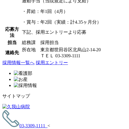
通勤手当（当院規定により支給）
・昇給：年
1
回（
4
月）
・賞与：年
2
回（実績：計
4.35
ヶ月分）
応募方
下記、採用エントリーより応募
法
担当
総務課 採用担当
所在地 東京都世田谷区北烏山2-14-20
連絡先
ＴＥＬ 03-3309-1111
採用情報一覧へ
採用エントリー
サイトマップ
03-3309-1111
<