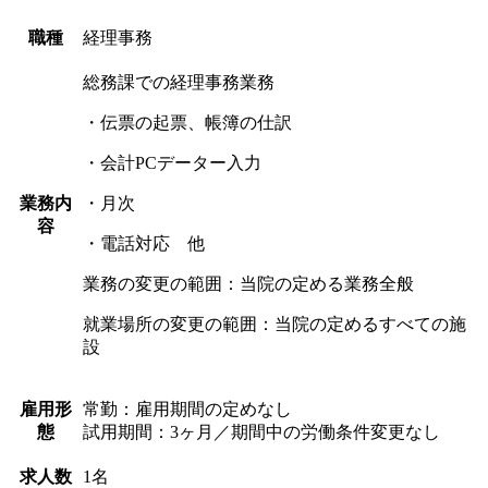
職種
経理事務
総務課での経理事務業務
・伝票の起票、
帳簿の仕訳
・会計PCデーター入力
業務内
・月次
容
・電話対応 他
業務の変更の範囲：当院の定める業務全般
就業場所の変更の範囲：当院の定めるすべての施
設
雇用形
常勤：雇用期間の定めなし
態
試用期間：
3
ヶ月／期間中の労働条件変更なし
求人数
1名