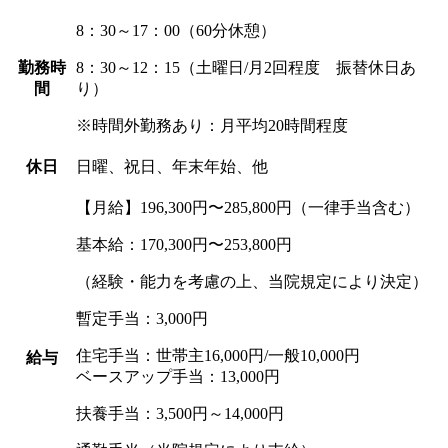
8：30～17：00（60分休憩）
勤務時
8：30～12：15（土曜日/月2回程度 振替休日あ
間
り）
※時間外勤務あり：月平均20時間程度
休日
日曜、祝日、年末年始、他
【月給】
196,300円〜285,800円
（一律手当含む）
基本給：
170,300円〜253,800円
（経験・能力を考慮の上、当院規定により決定）
暫定手当：
3,000
円
住宅手当：世帯主
16,000
円
/
一般
10,000
円
給与
ベースアップ手当：
13,000
円
扶養手当：3,500円～14,000円