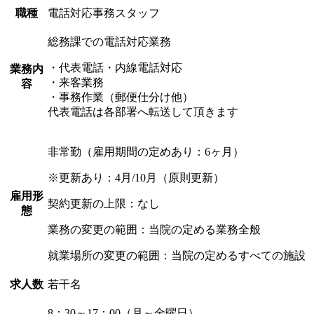
職種
電話対応事務スタッフ
総務課での電話対応業務
・代表電話・内線電話対応
業務内
・来客業務
容
・事務作業（郵便仕分け他）
代表電話は各部署へ転送して頂きます
非常勤（雇用期間の定めあり
：6ヶ月
）
※更新あり：4月/10月（原則更新）
雇用形
契約更新の上限：なし
態
業務の変更の範囲：当院の定める業務全般
就業場所の変更の範囲：当院の定めるすべての施設
求人数
若干名
8：30～17：00（月～金曜日）