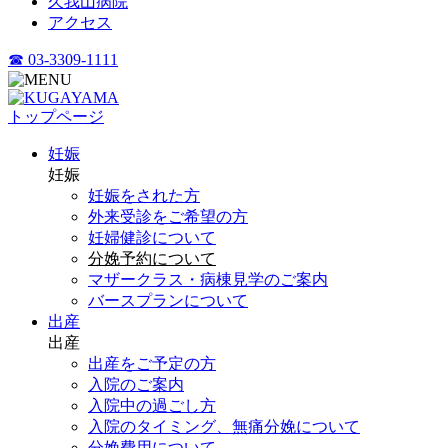
久我山病院
アクセス
☎ 03-3309-1111
トップページ
妊娠
妊娠
妊娠をされた方
外来受診をご希望の方
妊婦健診について
分娩予約について
マザークラス・病棟見学のご案内
バースプランについて
出産
出産
出産をご予定の方
入院のご案内
入院中の過ごし方
入院のタイミング、無痛分娩について
分娩費用について