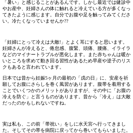
「暑い」と感じることがあるんです。しかし最近では健診中
やお産中、妊婦さんの体に触れると冷えている方が多くなっ
てきたように感じます。自分でお腹や足を触ってみてくださ
い。冷たくなっていませんか
??
「妊婦にとって冷えは大敵
!
」とよく耳にすると思います。
妊婦さんが冷えると、倦怠感、腹緊、頭痛、腰痛、イライラ
などのマイナートラブルが悪化します。また赤ちゃんは暖か
いところを求めて動き回る習性があるため早産や逆子のリス
クもあると言われています。
日本では昔から妊娠
5
ヶ月の最初の「戌の日」に、安産を祈
願してお腹にさらしを巻く風習があります。腹帯を着用する
ことでいくつかのメリットがありますが、その中に「お腹の
冷えを防ぐ」と言うものがあります。昔から「冷え」は大敵
だったのかもしれないですね。
実は私も、この前「帯祝い」をしに水天宮へ行ってきまし
た。そしてその帯を病院に戻ってから巻いてもらいました。