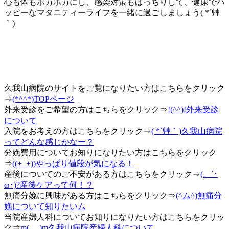
心も体もポカポカにし、感染対策もばっちりして、健康でハ
ッピーなマタニティーライフを一緒に過ごしましょう( *´艸
｀)
久我山病院のサイトをご覧になりたい方はこちらをクリック
⇒
(*^^*)TOPページ
外来受診をご希望の方はこちらをクリック⇒
!(^^)!外来受診
について
入院をお考えの方はこちらをクリック⇒
( *´艸｀)久我山病院
ってどんな感じかなー？
分娩費用についてお知りになりたい方はこちらをクリック
⇒
((+_+))やっぱり値段が気になる！
産後についてのご不安がある方はこちらをクリック⇒
(。´･
ω･)?産後ケアって何！？
無痛分娩に興味がある方はこちらをクリック⇒
(^ム^)無痛分
娩について知りたいム
当院産婦人科についてお知りになりたい方はこちらをクリッ
ク⇒
m(_ _)m久我山病院産婦人科について