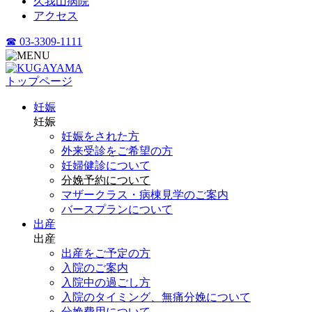
久我山病院
アクセス
☎ 03-3309-1111
トップページ
妊娠
妊娠
妊娠をされた方
外来受診をご希望の方
妊婦健診について
分娩予約について
マザークラス・病棟見学のご案内
バースプランについて
出産
出産
出産をご予定の方
入院のご案内
入院中の過ごし方
入院のタイミング、無痛分娩について
分娩費用について