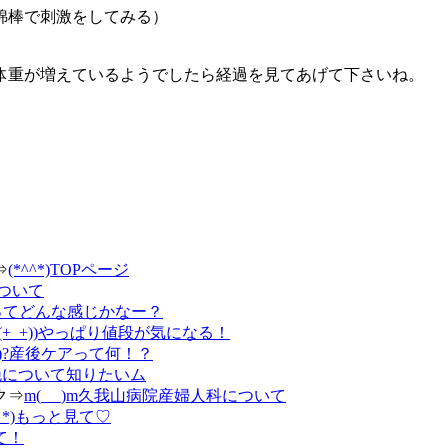
綿棒で刺激をしてみる）
体重が増えているようでしたら経過を見てあげて下さいね。
⇒
(*^^*)TOPページ
について
院ってどんな感じかなー？
((+_+))やっぱり値段が気になる！
ω･)?産後ケアって何！？
分娩について知りたいム
ク⇒
m(_ _)m久我山病院産婦人科について
｀*)もっと見て♡
て！