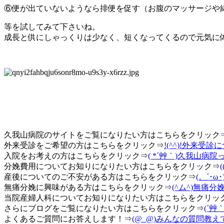
⑥便が出ていないようなら排便を促す（お腹のマッサージや
等を試してみて下さいね。
成長と供にしゃっくりは少なく、短くなってくるので元気に
久我山病院のサイトをご覧になりたい方はこちらをクリック
外来受診をご希望の方はこちらをクリック⇒
!(^^)!外来受診
入院をお考えの方はこちらをクリック⇒
( *´艸｀)久我山病
分娩費用についてお知りになりたい方はこちらをクリック⇒
産後についてのご不安がある方はこちらをクリック⇒
(。´･
無痛分娩に興味がある方はこちらをクリック⇒
(^ム^)無痛
当院産婦人科についてお知りになりたい方はこちらをクリッ
さらにブログをご覧になりたい方はこちらをクリック⇒
(´艸
よくあるご質問にお答えします！⇒
(@_@)みんなの質問教え