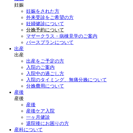
妊娠
妊娠をされた方
外来受診をご希望の方
妊婦健診について
分娩予約について
マザークラス・病棟見学のご案内
バースプランについて
出産
出産
出産をご予定の方
入院のご案内
入院中の過ごし方
入院のタイミング、無痛分娩について
分娩費用について
産後
産後
産後
産後ケア入院
一ヶ月健診
退院後にお困りの方
産科について