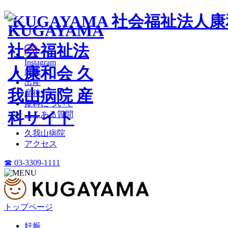
Instagram
妊娠
出産
産後
産科について
よくある質問
久我山病院
アクセス
☎ 03-3309-1111
トップページ
妊娠