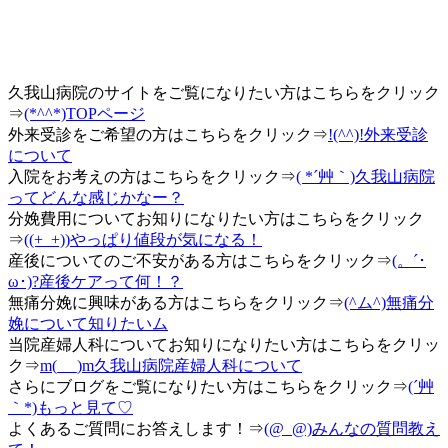
久我山病院のサイトをご覧になりたい方はこちらをクリック
⇒
(*^^*)TOPページ
外来受診をご希望の方はこちらをクリック⇒
!(^^)!外来受診
について
入院をお考えの方はこちらをクリック⇒
( *´艸｀)久我山病院
ってどんな感じかなー？
分娩費用についてお知りになりたい方はこちらをクリック
⇒
((+_+))やっぱり値段が気になる！
産後についてのご不安がある方はこちらをクリック⇒
(。´･
ω･)?産後ケアって何！？
無痛分娩に興味がある方はこちらをクリック⇒
(^ム^)無痛分
娩について知りたいム
当院産婦人科についてお知りになりたい方はこちらをクリッ
ク⇒
m(_ _)m久我山病院産婦人科について
さらにブログをご覧になりたい方はこちらをクリック⇒
(´艸
｀*)もっと見て♡
よくあるご質問にお答えします！⇒
(@_@)みんなの質問教え