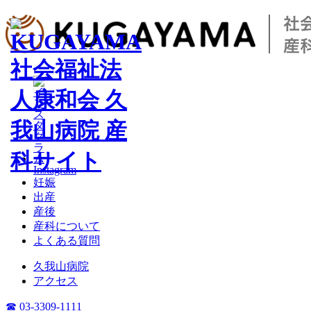
Instagram
妊娠
出産
産後
産科について
よくある質問
久我山病院
アクセス
☎ 03-3309-1111