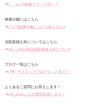
⇒
(。´･ω･)?産後ケアって何！？
無痛分娩にはこちら
⇒
(^ム^)無痛分娩について知りたいﾖ
当院産婦人科についてはこちら
⇒
m(_ _)m久我山病院産婦人科について
ブログ一覧はこちら
⇒
(´艸｀*)スタッフブログもっと見て♡
よくあるご質問にお答えします！
⇒
(@_@)みんなの質問共有します！