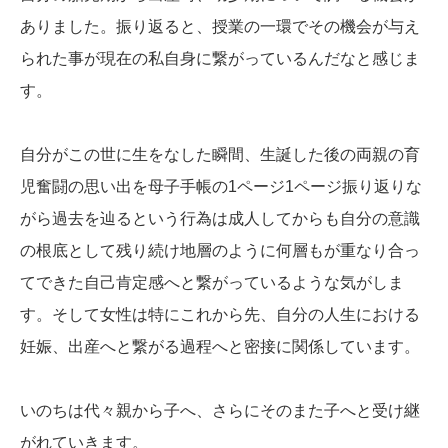
ありました。振り返ると、授業の一環でその機会が与え
られた事が現在の私自身に繋がっているんだなと感じま
す。
自分がこの世に生をなした瞬間、生誕した後の両親の育
児奮闘の思い出を母子手帳の
1
ページ
1
ページ振り返りな
がら過去を辿るという行為は成人してからも自分の意識
の根底として残り続け地層のように何層もが重なり合っ
てできた自己肯定感へと繋がっているような気がしま
す。そして女性は特にこれから先、自分の人生における
妊娠、出産へと繋がる過程へと密接に関係しています。
いのちは代々親から子へ、さらにそのまた子へと受け継
がれていきます。