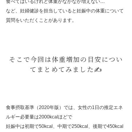
食べてはいるけれど体重がなかなか増えない…
など、妊婦健診を担当していると妊娠中の体重について
質問をいただくことがあります。
そこで今回は体重増加の目安につい
てまとめてみました✍
食事摂取基準（
2020
年版）では、女性の
1
日の推定エネ
ルギー必要量は
2000kcal
ほどで
妊娠中は初期で
50kcal
、中期で
250kcal
、後期で
450kcal