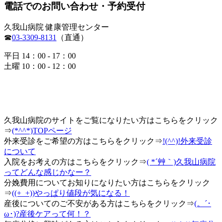
電話でのお問い合わせ・予約受付
久我山病院 健康管理センター
☎
03-3309-8131
（直通）
平日 14：00 - 17：00
土曜 10：00 - 12：00
久我山病院のサイトをご覧になりたい方はこちらをクリック
⇒
(*^^*)TOPページ
外来受診をご希望の方はこちらをクリック⇒
!(^^)!外来受診
について
入院をお考えの方はこちらをクリック⇒
( *´艸｀)久我山病院
ってどんな感じかなー？
分娩費用についてお知りになりたい方はこちらをクリック
⇒
((+_+))やっぱり値段が気になる！
産後についてのご不安がある方はこちらをクリック⇒
(。´･
ω･)?産後ケアって何！？