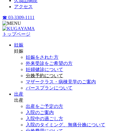
久我山病院
アクセス
☎ 03-3309-1111
トップページ
妊娠
妊娠
妊娠をされた方
外来受診をご希望の方
妊婦健診について
分娩予約について
マザークラス・病棟見学のご案内
バースプランについて
出産
出産
出産をご予定の方
入院のご案内
入院中の過ごし方
入院のタイミング、無痛分娩について
分娩費用について