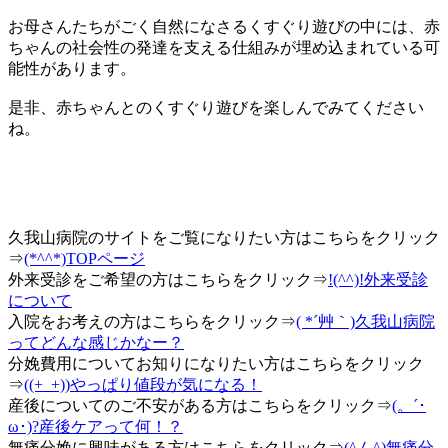
お母さんたちがごく自然になさるくすぐり遊びの中には、赤
ちゃんの社会性の発達を支える仕組みが埋め込まれている可
能性があります。
是非、赤ちゃんとのくすぐり遊びを楽しんでみてください
ね。
久我山病院のサイトをご覧になりたい方はこちらをクリック
⇒
(*^^*)TOPページ
外来受診をご希望の方はこちらをクリック⇒
!(^^)!外来受診
について
入院をお考えの方はこちらをクリック⇒
( *´艸｀)久我山病院
ってどんな感じかなー？
分娩費用についてお知りになりたい方はこちらをクリック
⇒
((+_+))やっぱり値段が気になる！
産後についてのご不安がある方はこちらをクリック⇒
(。´･
ω･)?産後ケアって何！？
無痛分娩に興味がある方はこちらをクリック⇒
(^ム^)無痛分