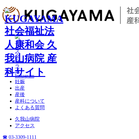
Instagram
妊娠
出産
産後
産科について
よくある質問
久我山病院
アクセス
☎ 03-3309-1111