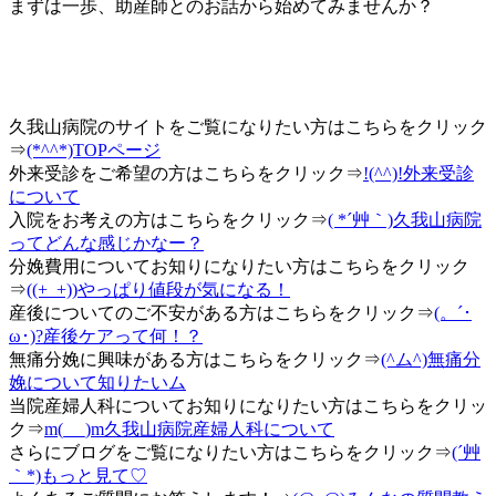
まずは一歩、助産師とのお話から始めてみませんか？
久我山病院のサイトをご覧になりたい方はこちらをクリック
⇒
(*^^*)TOPページ
外来受診をご希望の方はこちらをクリック⇒
!(^^)!外来受診
について
入院をお考えの方はこちらをクリック⇒
( *´艸｀)久我山病院
ってどんな感じかなー？
分娩費用についてお知りになりたい方はこちらをクリック
⇒
((+_+))やっぱり値段が気になる！
産後についてのご不安がある方はこちらをクリック⇒
(。´･
ω･)?産後ケアって何！？
無痛分娩に興味がある方はこちらをクリック⇒
(^ム^)無痛分
娩について知りたいム
当院産婦人科についてお知りになりたい方はこちらをクリッ
ク⇒
m(_ _)m久我山病院産婦人科について
さらにブログをご覧になりたい方はこちらをクリック⇒
(´艸
｀*)もっと見て♡