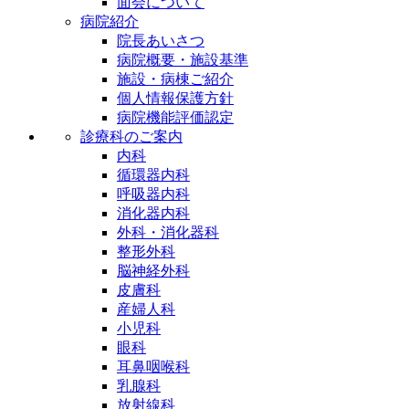
面会について
病院紹介
院長あいさつ
病院概要・施設基準
施設・病棟ご紹介
個人情報保護方針
病院機能評価認定
診療科のご案内
内科
循環器内科
呼吸器内科
消化器内科
外科・消化器科
整形外科
脳神経外科
皮膚科
産婦人科
小児科
眼科
耳鼻咽喉科
乳腺科
放射線科