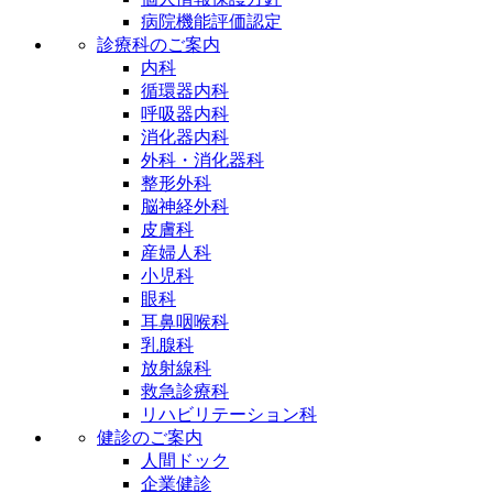
病院機能評価認定
診療科のご案内
内科
循環器内科
呼吸器内科
消化器内科
外科・消化器科
整形外科
脳神経外科
皮膚科
産婦人科
小児科
眼科
耳鼻咽喉科
乳腺科
放射線科
救急診療科
リハビリテーション科
健診のご案内
人間ドック
企業健診