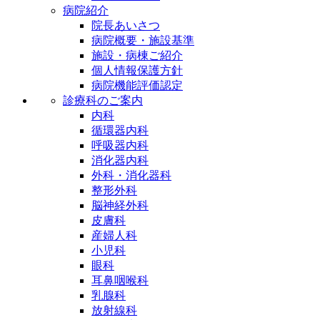
病院紹介
院長あいさつ
病院概要・施設基準
施設・病棟ご紹介
個人情報保護方針
病院機能評価認定
診療科のご案内
内科
循環器内科
呼吸器内科
消化器内科
外科・消化器科
整形外科
脳神経外科
皮膚科
産婦人科
小児科
眼科
耳鼻咽喉科
乳腺科
放射線科