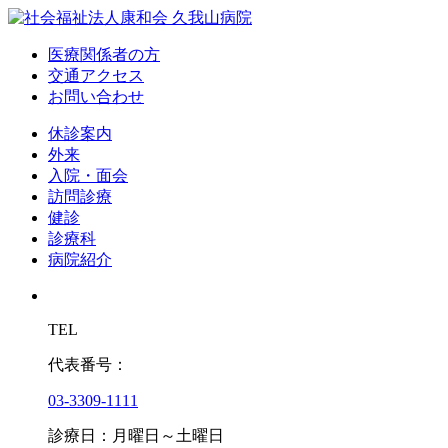
医療関係者の方
交通アクセス
お問い合わせ
休診案内
外来
入院・面会
訪問診療
健診
診療科
病院紹介
TEL
代表番号：
03-3309-1111
診療日：月曜日～土曜日