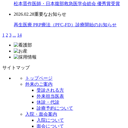
松本晋作医師・日本腹部救急医学会総会 優秀賞受賞
2026.02.28
重要なお知らせ
再生医療 PRP療法（PFC-FD）診療開始のお知らせ
1
2
3
...
14
サイトマップ
トップページ
外来のご案内
受診される方
外来担当医表
休診・代診
診療予約について
入院・面会案内
入院について
面会について