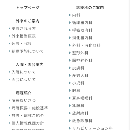
トップページ
診療科のご案内
内科
外来のご案内
循環器内科
受診される方
呼吸器内科
外来担当医表
消化器内科
休診・代診
外科・消化器科
診療予約について
整形外科
脳神経外科
入院・面会案内
皮膚科
入院について
産婦人科
面会について
小児科
眼科
病院紹介
耳鼻咽喉科
院長あいさつ
乳腺科
病院概要・施設基準
放射線科
施設・病棟ご紹介
救急診療科
個人情報保護方針
リハビリテーション科