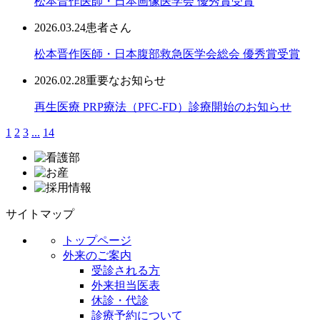
松本晋作医師・日本画像医学会 優秀賞受賞
2026.03.24
患者さん
松本晋作医師・日本腹部救急医学会総会 優秀賞受賞
2026.02.28
重要なお知らせ
再生医療 PRP療法（PFC-FD）診療開始のお知らせ
1
2
3
...
14
サイトマップ
トップページ
外来のご案内
受診される方
外来担当医表
休診・代診
診療予約について