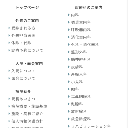
トップページ
診療科のご案内
内科
外来のご案内
循環器内科
受診される方
呼吸器内科
外来担当医表
消化器内科
休診・代診
外科・消化器科
診療予約について
整形外科
脳神経外科
入院・面会案内
皮膚科
入院について
産婦人科
面会について
小児科
眼科
病院紹介
耳鼻咽喉科
院長あいさつ
乳腺科
病院概要・施設基準
放射線科
施設・病棟ご紹介
救急診療科
個人情報保護方針
リハビリテーション科