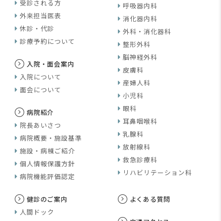
受診される方
呼吸器内科
外来担当医表
消化器内科
休診・代診
外科・消化器科
診療予約について
整形外科
脳神経外科
入院・面会案内
皮膚科
入院について
産婦人科
面会について
小児科
眼科
病院紹介
耳鼻咽喉科
院長あいさつ
乳腺科
病院概要・施設基準
放射線科
施設・病棟ご紹介
救急診療科
個人情報保護方針
リハビリテーション科
病院機能評価認定
健診のご案内
よくある質問
人間ドック