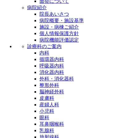
面会について
病院紹介
院長あいさつ
病院概要・施設基準
施設・病棟ご紹介
個人情報保護方針
病院機能評価認定
診療科のご案内
内科
循環器内科
呼吸器内科
消化器内科
外科・消化器科
整形外科
脳神経外科
皮膚科
産婦人科
小児科
眼科
耳鼻咽喉科
乳腺科
放射線科