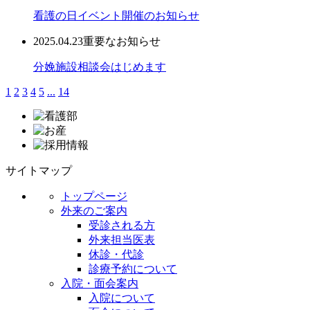
看護の日イベント開催のお知らせ
2025.04.23
重要なお知らせ
分娩施設相談会はじめます
1
2
3
4
5
...
14
サイトマップ
トップページ
外来のご案内
受診される方
外来担当医表
休診・代診
診療予約について
入院・面会案内
入院について