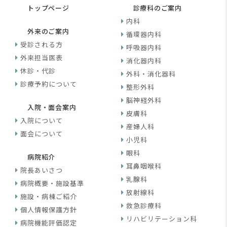
トップページ
診療科のご案内
内科
外来のご案内
循環器内科
受診される方
呼吸器内科
外来担当医表
消化器内科
休診・代診
外科・消化器科
診療予約について
整形外科
脳神経外科
入院・面会案内
皮膚科
入院について
産婦人科
面会について
小児科
眼科
病院紹介
耳鼻咽喉科
院長あいさつ
乳腺科
病院概要・施設基準
放射線科
施設・病棟ご紹介
救急診療科
個人情報保護方針
リハビリテーション科
病院機能評価認定