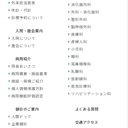
外来担当医表
消化器内科
休診・代診
外科・消化器科
診療予約について
整形外科
脳神経外科
入院・面会案内
皮膚科
入院について
産婦人科
面会について
小児科
眼科
病院紹介
耳鼻咽喉科
院長あいさつ
乳腺科
病院概要・施設基準
放射線科
施設・病棟ご紹介
救急診療科
個人情報保護方針
リハビリテーション科
病院機能評価認定
健診のご案内
よくある質問
人間ドック
交通アクセス
企業健診