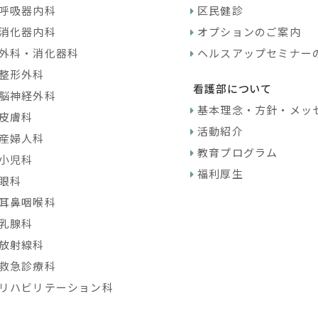
呼吸器内科
区民健診
消化器内科
オプションのご案内
外科・消化器科
ヘルスアップセミナー
整形外科
看護部について
脳神経外科
基本理念・方針・メッ
皮膚科
活動紹介
産婦人科
教育プログラム
小児科
福利厚生
眼科
耳鼻咽喉科
乳腺科
放射線科
救急診療科
リハビリテーション科