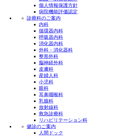
個人情報保護方針
病院機能評価認定
診療科のご案内
内科
循環器内科
呼吸器内科
消化器内科
外科・消化器科
整形外科
脳神経外科
皮膚科
産婦人科
小児科
眼科
耳鼻咽喉科
乳腺科
放射線科
救急診療科
リハビリテーション科
健診のご案内
人間ドック