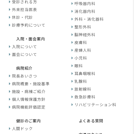
受診される方
呼吸器内科
外来担当医表
消化器内科
休診・代診
外科・消化器科
診療予約について
整形外科
脳神経外科
入院・面会案内
皮膚科
入院について
産婦人科
面会について
小児科
眼科
病院紹介
耳鼻咽喉科
院長あいさつ
乳腺科
病院概要・施設基準
放射線科
施設・病棟ご紹介
救急診療科
個人情報保護方針
リハビリテーション科
病院機能評価認定
健診のご案内
よくある質問
人間ドック