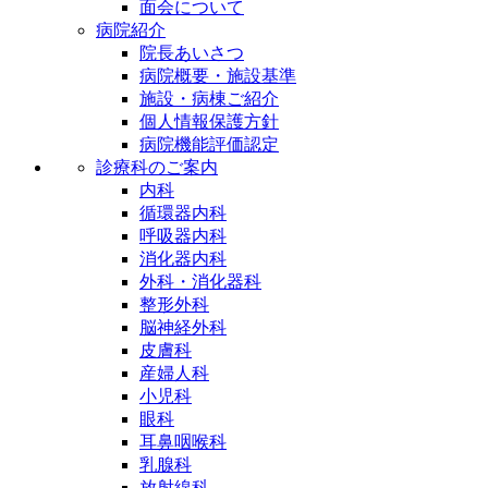
面会について
病院紹介
院長あいさつ
病院概要・施設基準
施設・病棟ご紹介
個人情報保護方針
病院機能評価認定
診療科のご案内
内科
循環器内科
呼吸器内科
消化器内科
外科・消化器科
整形外科
脳神経外科
皮膚科
産婦人科
小児科
眼科
耳鼻咽喉科
乳腺科
放射線科