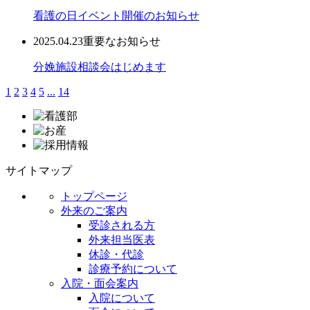
看護の日イベント開催のお知らせ
2025.04.23
重要なお知らせ
分娩施設相談会はじめます
1
2
3
4
5
...
14
サイトマップ
トップページ
外来のご案内
受診される方
外来担当医表
休診・代診
診療予約について
入院・面会案内
入院について