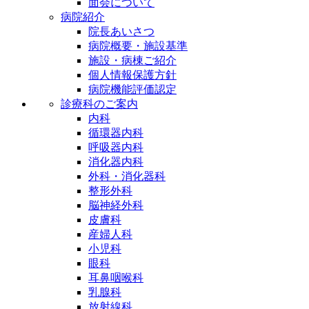
面会について
病院紹介
院長あいさつ
病院概要・施設基準
施設・病棟ご紹介
個人情報保護方針
病院機能評価認定
診療科のご案内
内科
循環器内科
呼吸器内科
消化器内科
外科・消化器科
整形外科
脳神経外科
皮膚科
産婦人科
小児科
眼科
耳鼻咽喉科
乳腺科
放射線科