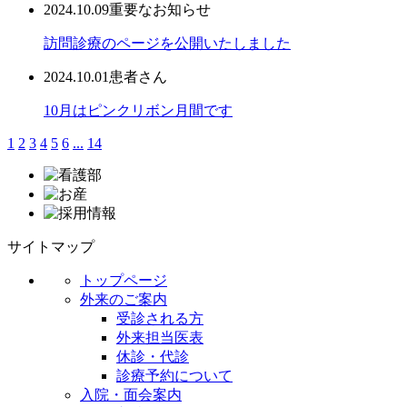
2024.10.09
重要なお知らせ
訪問診療のページを公開いたしました
2024.10.01
患者さん
10月はピンクリボン月間です
1
2
3
4
5
6
...
14
サイトマップ
トップページ
外来のご案内
受診される方
外来担当医表
休診・代診
診療予約について
入院・面会案内