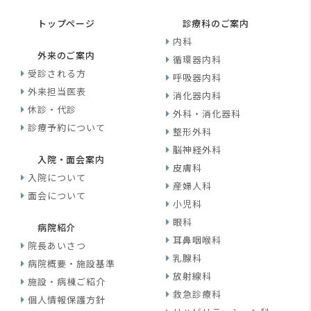
トップページ
診療科のご案内
内科
外来のご案内
循環器内科
受診される方
呼吸器内科
外来担当医表
消化器内科
休診・代診
外科・消化器科
診療予約について
整形外科
脳神経外科
入院・面会案内
皮膚科
入院について
産婦人科
面会について
小児科
眼科
病院紹介
耳鼻咽喉科
院長あいさつ
乳腺科
病院概要・施設基準
放射線科
施設・病棟ご紹介
救急診療科
個人情報保護方針