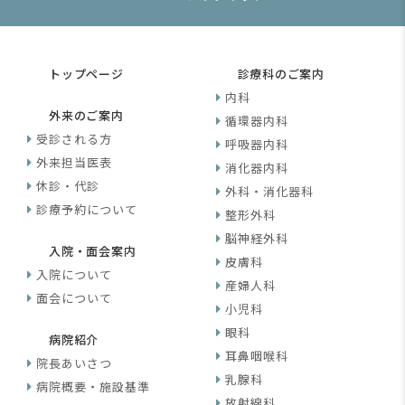
トップページ
診療科のご案内
内科
外来のご案内
循環器内科
受診される方
呼吸器内科
外来担当医表
消化器内科
休診・代診
外科・消化器科
診療予約について
整形外科
脳神経外科
入院・面会案内
皮膚科
入院について
産婦人科
面会について
小児科
眼科
病院紹介
耳鼻咽喉科
院長あいさつ
乳腺科
病院概要・施設基準
放射線科